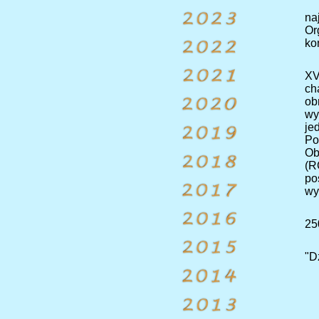
na
Or
ko
XV
ch
ob
wy
je
Po
Ob
(R
po
wy
25
"D