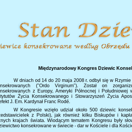
Międzynarodowy Kongres Dziewic Kons
W dniach od 14 do 20 maja 2008 r. odbył się w Rzymi
nsekrowanych ("Ordo Virginum"). Został on zorgani
nsekrowanych z Europy, Ameryki Północnej i Południowej 
stytutów Życia Konsekrowanego i Stowarzyszeń Życia Aposto
efekt J. Em. Kardynał Franc Rodé.
W Kongresie wzięło udział około 500 dziewic kons
zedstawicielek z Polski), jak również kilku Biskupów i kap
żnych krajach świata. Wiodącym tematem Kongresu były sło
ziewictwo konsekrowane w świecie - dar w Kościele i dla Kościo