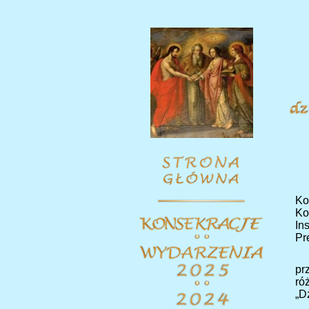
Ko
Ko
In
Pr
pr
ró
„D