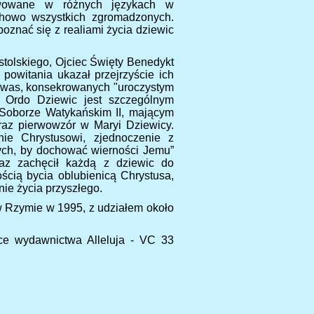
rawowane w różnych językach w
chowo wszystkich zgromadzonych.
poznać się z realiami życia dziewic
stolskiego, Ojciec Święty Benedykt
powitania ukazał przejrzyście ich
 z was, konsekrowanych "uroczystym
ż Ordo Dziewic jest szczególnym
Soborze Watykańskim II, mającym
raz pierwowzór w Maryi Dziewicy.
nie Chrystusowi, zjednoczenie z
ych, by dochować wierności Jemu”
raz zachęcił każdą z dziewic do
ścią bycia oblubienicą Chrystusa,
ie życia przyszłego.
 Rzymie w 1995, z udziałem około
ce wydawnictwa Alleluja - VC 33