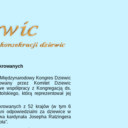
ekrowanych
e Międzynarodowy Kongres Dziewic
zowany przez Komitet Dziewic
we współpracy z Kongregacją ds.
lskiego, którą reprezentował jej
ekrowanych z 52 krajów (w tym 6
łani odpowiedzialni za dziewice w
wa kardynała Josepha Ratzingera
ła”.