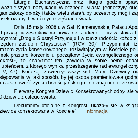
Liturgia Eucharystyczna oraz liturgia godzin sp
jważniejszych bazylikach Wiecznego Miasta jednoczyły du
ganizatorzy dołożyli także wielu starań, by uczestnicy mogli za
nsekrowanych w różnych częściach świata.
Dnia 15 maja 2008 r. w Sali Klementyńskiej Pałacu Apo
I przyjął uczestników na prywatnej audiencji. Już w słowach 
aryzmat: „Drogie Siostry! Przyjmuję i witam z radością każdą
rzędem zaślubin Chrystusowi" (RCV, 30)”. Przypomniał, i
razem życia konsekrowanego, rozkwitającym w Kościele po 
dnak prastare korzenie u początków życia ewangelicznego o
dkreślił, że charyzmat ten „zawiera w sobie pełne odda
lubieńcem, z którego wynika przestrzeganie rad ewangeliczn
CV, 47). Kończąc zawierzył wszystkich Maryi Dziewicy o
stępowania w taki sposób, by jej osoba promieniowała godno
rażała nowość życia chrześcijańskiego i niezmącone oczekiwan
Pierwszy Kongres Dziewic Konsekrowanych odbył się w
0 dziewic z całego świata.
Dokumenty oficjalne z Kongresu ukazały się w książ
ziewica konsekrowana w Kościele".
informacja