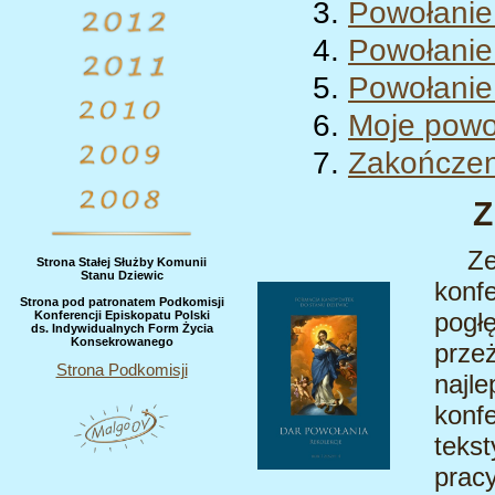
Powołanie
Powołanie
Powołanie
Moje powo
Zakończen
Z
Ze
Strona Stałej Służby Komunii
Stanu Dziewic
konfe
Strona pod patronatem Podkomisji
pogł
Konferencji Episkopatu Polski
ds. Indywidualnych Form Życia
Konsekrowanego
prze
Strona Podkomisji
najl
konfe
teks
prac