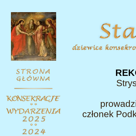
REK
Stry
prowadz
członek Podk