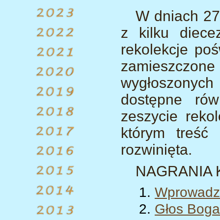
W dniach 27
z kilku diece
rekolekcje po
zamieszczo
wygłoszonych
dostępne rów
zeszycie rekol
którym treść
rozwinięta.
NAGRANIA 
Wprowadz
Głos Boga