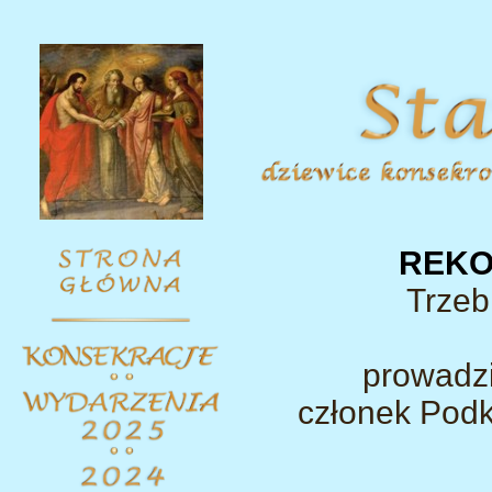
REKO
Trzebi
prowadz
członek Podk