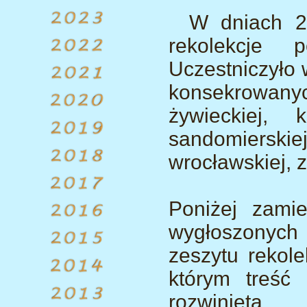
W dniach 26
rekolekcje p
Uczestniczyło 
konsekrowanych
żywieckiej, k
sandomierskie
wrocławskiej, 
Poniżej zami
wygłoszonych
zeszytu rekole
którym treść
rozwinięta.