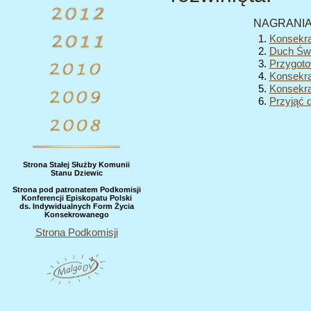
NAGRANIA
Konsekra
Duch Świ
Przygoto
Konsekra
Konsekra
Przyjąć 
Strona Stałej Służby Komunii
Stanu Dziewic
Strona pod patronatem Podkomisji
Konferencji Episkopatu Polski
ds. Indywidualnych Form Życia
Konsekrowanego
Strona Podkomisji